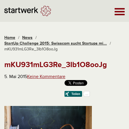
Home
/
News
/
StartUp Challenge 2015: Swisscom sucht Startups mi...
/
mKU931mLG3Re_3Ib1O8ooJg
mKU931mLG3Re_3Ib1O8ooJg
5. Mai 2015
Keine Kommentare