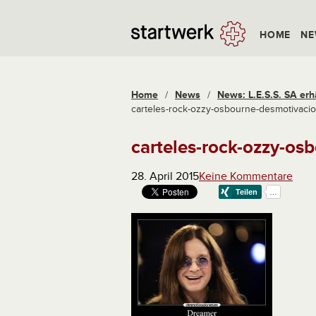
HOME
NE
Home
/
News
/
News: L.E.S.S. SA erh
carteles-rock-ozzy-osbourne-desmotivaci
carteles-rock-ozzy-os
28. April 2015
Keine Kommentare