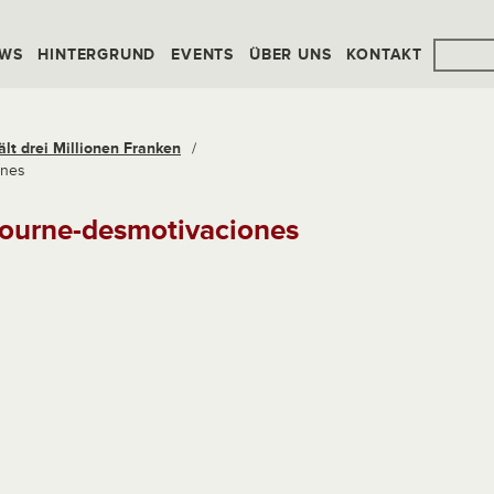
WS
HINTERGRUND
EVENTS
ÜBER UNS
KONTAKT
ält drei Millionen Franken
/
ones
bourne-desmotivaciones