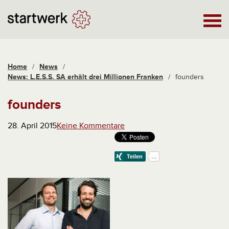
Home
/
News
/
News: L.E.S.S. SA erhält drei Millionen Franken
/
founders
founders
28. April 2015
Keine Kommentare