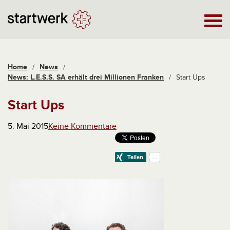
Home
/
News
/
News: L.E.S.S. SA erhält drei Millionen Franken
/
Start Ups
Start Ups
5. Mai 2015
Keine Kommentare