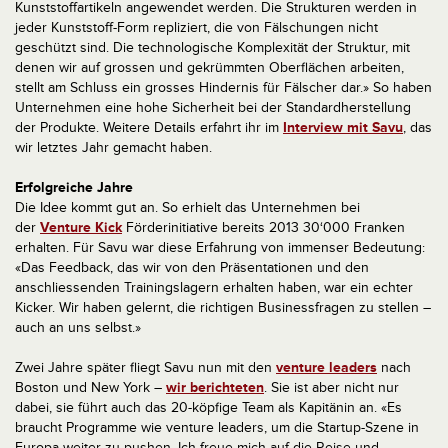
Kunststoffartikeln angewendet werden. Die Strukturen werden in
jeder Kunststoff-Form repliziert, die von Fälschungen nicht
geschützt sind. Die technologische Komplexität der Struktur, mit
denen wir auf grossen und gekrümmten Oberflächen arbeiten,
stellt am Schluss ein grosses Hindernis für Fälscher dar.» So haben
Unternehmen eine hohe Sicherheit bei der Standardherstellung
der Produkte. Weitere Details erfahrt ihr im
Interview mit Savu
, das
wir letztes Jahr gemacht haben.
Erfolgreiche Jahre
Die Idee kommt gut an. So erhielt das Unternehmen bei
der
Venture Kick
Förderinitiative bereits 2013 30‘000 Franken
erhalten. Für Savu war diese Erfahrung von immenser Bedeutung:
«Das Feedback, das wir von den Präsentationen und den
anschliessenden Trainingslagern erhalten haben, war ein echter
Kicker. Wir haben gelernt, die richtigen Businessfragen zu stellen –
auch an uns selbst.»
Zwei Jahre später fliegt Savu nun mit den
venture leaders
nach
Boston und New York –
wir berichteten
. Sie ist aber nicht nur
dabei, sie führt auch das 20-köpfige Team als Kapitänin an. «Es
braucht Programme wie venture leaders, um die Startup-Szene in
Europa weiter zu pushen. Ich freue mich auf die Reise und