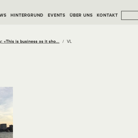
WS
HINTERGRUND
EVENTS
ÜBER UNS
KONTAKT
 «This is business as it sho...
/
VL