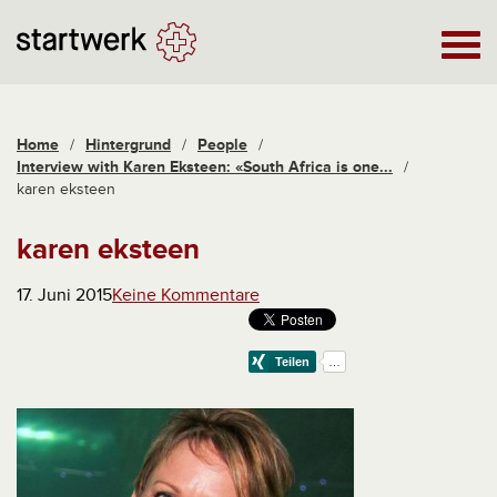
Home
/
Hintergrund
/
People
/
Interview with Karen Eksteen: «South Africa is one...
/
karen eksteen
karen eksteen
17. Juni 2015
Keine Kommentare