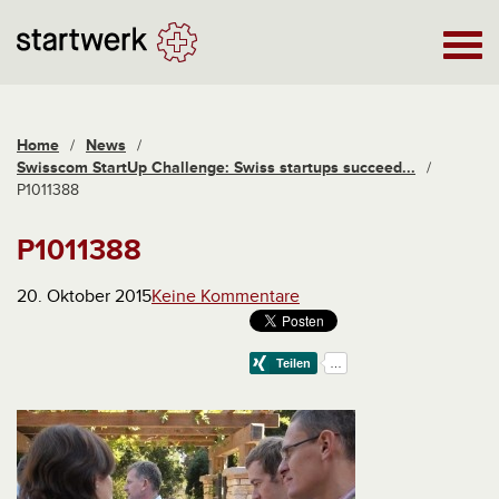
Home
/
News
/
Swisscom StartUp Challenge: Swiss startups succeed...
/
P1011388
P1011388
20. Oktober 2015
Keine Kommentare