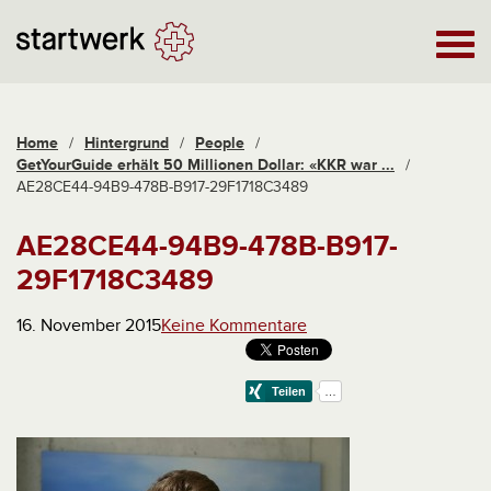
Home
/
Hintergrund
/
People
/
GetYourGuide erhält 50 Millionen Dollar: «KKR war ...
/
AE28CE44-94B9-478B-B917-29F1718C3489
AE28CE44-94B9-478B-B917-
29F1718C3489
16. November 2015
Keine Kommentare