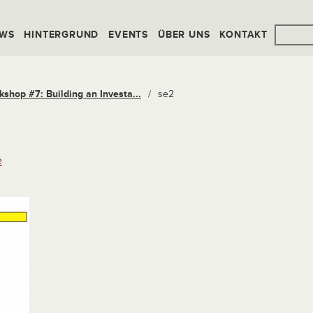
WS
HINTERGRUND
EVENTS
ÜBER UNS
KONTAKT
kshop #7: Building an Investa...
/
se2
e