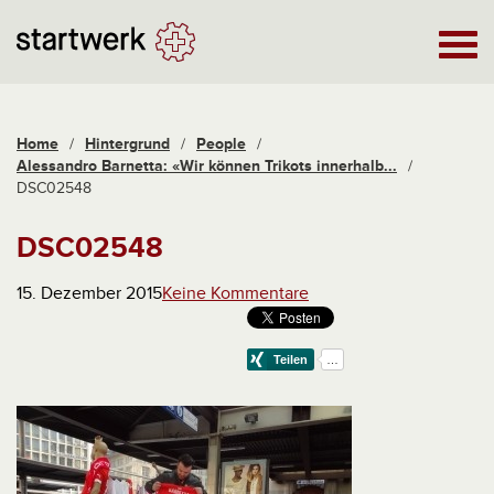
Home
/
Hintergrund
/
People
/
Alessandro Barnetta: «Wir können Trikots innerhalb...
/
DSC02548
DSC02548
15. Dezember 2015
Keine Kommentare