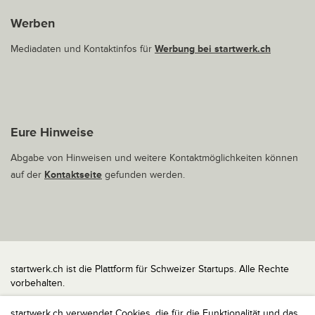
Werben
Mediadaten und Kontaktinfos für
Werbung bei startwerk.ch
Eure Hinweise
Abgabe von Hinweisen und weitere Kontaktmöglichkeiten können
auf der
Kontaktseite
gefunden werden.
startwerk.ch ist die Plattform für Schweizer Startups. Alle Rechte
vorbehalten.
Impressum
startwerk.ch verwendet Cookies, die für die Funktionalität und das