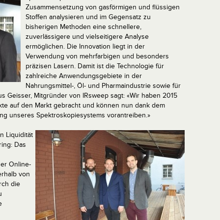
Zusammensetzung von gasförmigen und flüssigen
Stoffen analysieren und im Gegensatz zu
bisherigen Methoden eine schnellere,
zuverlässigere und vielseitigere Analyse
ermöglichen. Die Innovation liegt in der
Verwendung von mehrfarbigen und besonders
präzisen Lasern. Damit ist die Technologie für
zahlreiche Anwendungsgebiete in der
Nahrungsmittel-, Öl- und Pharmaindustrie sowie für
kus Geisser, Mitgründer von IRsweep sagt: «Wir haben 2015
ukte auf den Markt gebracht und können nun dank dem
ung unseres Spektroskopiesystems vorantreiben.»
n Liquidität
ring: Das
er Online-
erhalb von
rch die
u
e