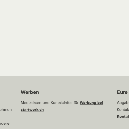
Werben
Eure
r
Mediadaten und Kontaktinfos für
Werbung bei
Abgabe
rnehmen
startwerk.ch
Kontak
n
Kontak
andere