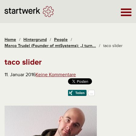
Home
/
Hintergrund
/
People
/
Marco Trudel (Founder of mtSystems): „I turn...
/
taco slider
taco slider
11. Januar 2016
Keine Kommentare