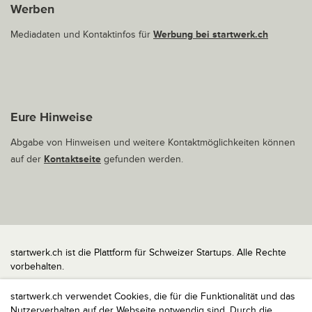
Werben
Mediadaten und Kontaktinfos für
Werbung bei startwerk.ch
Eure Hinweise
Abgabe von Hinweisen und weitere Kontaktmöglichkeiten können
auf der
Kontaktseite
gefunden werden.
startwerk.ch ist die Plattform für Schweizer Startups. Alle Rechte
vorbehalten.
Impressum
startwerk.ch verwendet Cookies, die für die Funktionalität und das
Kontakt
Nutzerverhalten auf der Webseite notwendig sind. Durch die