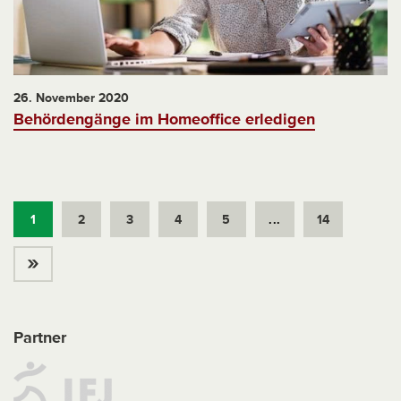
26. November 2020
Behördengänge im Homeoffice erledigen
1
2
3
4
5
...
14
»
Partner