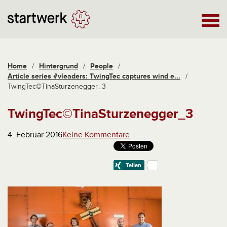
Home
/
Hintergrund
/
People
/
Article series #vleaders: TwingTec captures wind e...
/
TwingTec©TinaSturzenegger_3
TwingTec©TinaSturzenegger_3
4. Februar 2016
Keine Kommentare