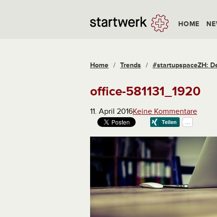
HOME
NE
Home
/
Trends
/
#startupspaceZH: Der
office-581131_1920
11. April 2016
Keine Kommentare