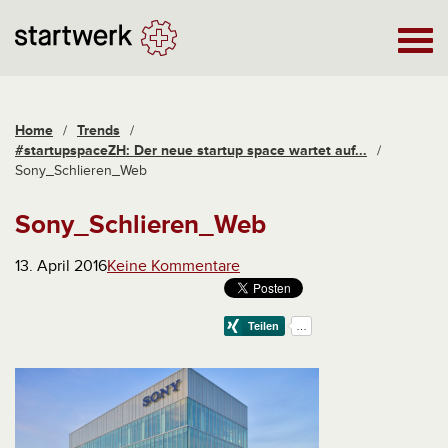
Home
/
Trends
/
#startupspaceZH: Der neue startup space wartet auf...
/
Sony_Schlieren_Web
Sony_Schlieren_Web
13. April 2016
Keine Kommentare