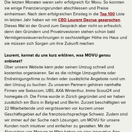
Die letzten Monaten waren sehr erfolgreich für Movu. So konnten
sie einige Finanzierungsrunden abschliessen und Preise
einheimsen. Nach dem erfolgreichen Einstieg in die
Top 100
Liste
im letzten Jahr haben wir mit
CEO Laurent Decrue gesprochen
.
Dieses Mal ist der Grund zum Gespräch aber nicht so erfreulich,
denn den Gründern und Privatinvestoren stehen schon bald
Vermögenssteuerrechnungen in sechsstelliger Höhe ins Haus und
sie müssen sich Sorgen um ihre Zukunft machen.
Laurent, kannst du uns kurz erklären, was MOVU genau
anbietet?
Über unsere Website kann jeder seinen Umzug schnell und
kostenlos organisieren. Sei es die richtige Umzugsfirma oder
Endreinigungsfirma zu finden oder zusätzliche Angebote rund um
den Umzug zu buchen. Zu unseren Partnern gehören namhafte
Firmen wie Swisscom, UBS, AXA Winterthur, Immo Scout24 und
homegate.ch. Die Firma wurde in Zürich gegründet und wir haben
zusätzlich ein Büro in Belgrad und Berlin. Zurzeit beschäftigten wir
22 Mitarbeitende und vergrösserten vor kurzem unser
Geschäftsgebiet auf die französischsprachige Schweiz. Zudem sind
wir immer auf der Suche nach Lösungen, um MOVU für unsere
Kunden noch intuitiver und einfacher zu gestalten. Mit der
Akquisition von Moovaa im März haben wir eine innovative App