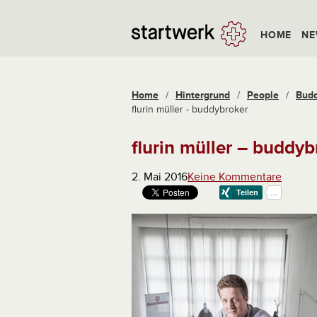
HOME
NE
Home
/
Hintergrund
/
People
/
Budd
flurin müller - buddybroker
flurin müller – buddyb
2. Mai 2016
Keine Kommentare