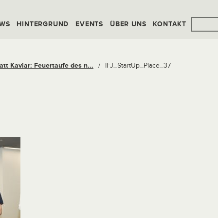
WS
HINTERGRUND
EVENTS
ÜBER UNS
KONTAKT
att Kaviar: Feuertaufe des n...
/
IFJ_StartUp_Place_37