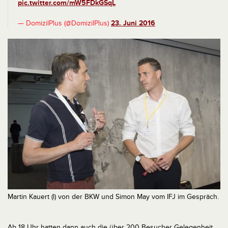
pic.twitter.com/mW5FDkGSqL
— DomizilPlus (@DomizilPlus)
23. Juni 2016
Martin Kauert (l) von der BKW und Simon May vom IFJ im Gespräch.
Ab 18 Uhr hatten dann auch die über 200 Besucher Gelegenheit,