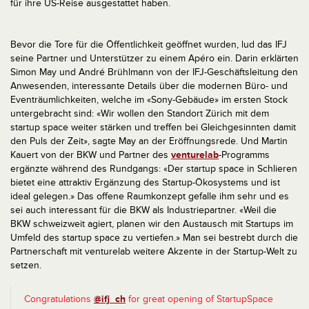
für ihre US-Reise ausgestattet haben.
Bevor die Tore für die Öffentlichkeit geöffnet wurden, lud das IFJ
seine Partner und Unterstützer zu einem Apéro ein. Darin erklärten
Simon May und André Brühlmann von der IFJ-Geschäftsleitung den
Anwesenden, interessante Details über die modernen Büro- und
Eventräumlichkeiten, welche im «Sony-Gebäude» im ersten Stock
untergebracht sind: «Wir wollen den Standort Zürich mit dem
startup space weiter stärken und treffen bei Gleichgesinnten damit
den Puls der Zeit», sagte May an der Eröffnungsrede. Und Martin
Kauert von der BKW und Partner des
venturelab
-Programms
ergänzte während des Rundgangs: «Der startup space in Schlieren
bietet eine attraktiv Ergänzung des Startup-Ökosystems und ist
ideal gelegen.» Das offene Raumkonzept gefalle ihm sehr und es
sei auch interessant für die BKW als Industriepartner. «Weil die
BKW schweizweit agiert, planen wir den Austausch mit Startups im
Umfeld des startup space zu vertiefen.» Man sei bestrebt durch die
Partnerschaft mit venturelab weitere Akzente in der Startup-Welt zu
setzen.
Congratulations
@ifj_ch
for great opening of StartupSpace