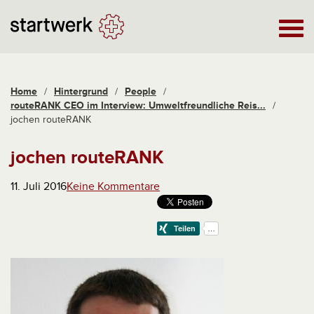
Home
/
Hintergrund
/
People
/
routeRANK CEO im Interview: Umweltfreundliche Reis...
/
jochen routeRANK
jochen routeRANK
11. Juli 2016
Keine Kommentare