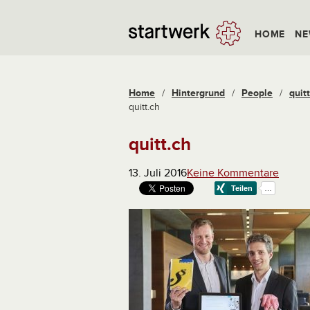
HOME
NE
Home
/
Hintergrund
/
People
/
quit
quitt.ch
quitt.ch
13. Juli 2016
Keine Kommentare