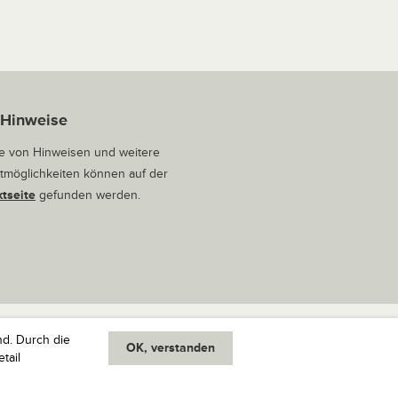
 Hinweise
 von Hinweisen und weitere
tmöglichkeiten können auf der
tseite
gefunden werden.
nd. Durch die
OK, verstanden
oben
tail