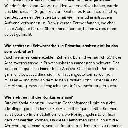
man analog zu eBay ganz einfach Helfer für die eigenen vier
Wände finden kann. Als wir die Idee weiterverfolgt haben, wurde
uns klar, dass im Gegensatz zum Kauf eines Produktes auf eBay
der Bezug einer Dienstleistung mit viel mehr administrativem
Aufwand verbunden ist. Da wir keinen Partner fanden, welcher
diese Aufgabe für uns übernehmen konnte, haben wir es eben
selbst gemacht.
Wie schätzt du Schwarzarbeit in Privathaushalten ein? Ist das
sehr verbreitet?
Auch wenn es keine exakten Zahlen gibt, sind vermutlich 50% der
Arbeitsverhältnisse in Privathaushalten immer noch schwarz. Das
ist aber längst nicht immer böse Absicht. Oft sind sich Personen
gar nicht bewusst, dass sie ihre Hausangestellten abrechnen
müssen – und zwar ab dem ersten Franken Lohn. Oder sie sind
der Meinung, dass es lediglich eine Unfallversicherung bräuchte.
Wie sieht es mit der Konkurrenz aus?
Direkte Konkurrenz zu unserem Geschäftsmodell gibt es nicht,
allerdings gibt es in letzter Zeit v.a. im Reinigungskräfte-Segment
aufstrebende Internetplattformen, wo Reinigungskräfte einfach
gebucht werden können. Da diese Plattformen sich auch um die
Abrechnung kümmern, sind sie für uns trotzdem ernst zu nehmen.