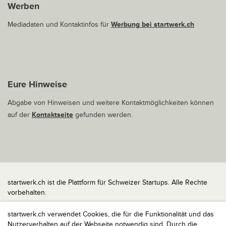
Werben
Mediadaten und Kontaktinfos für
Werbung bei startwerk.ch
Eure Hinweise
Abgabe von Hinweisen und weitere Kontaktmöglichkeiten können
auf der
Kontaktseite
gefunden werden.
startwerk.ch ist die Plattform für Schweizer Startups. Alle Rechte
vorbehalten.
Impressum
startwerk.ch verwendet Cookies, die für die Funktionalität und das
Kontakt
Nutzerverhalten auf der Webseite notwendig sind. Durch die