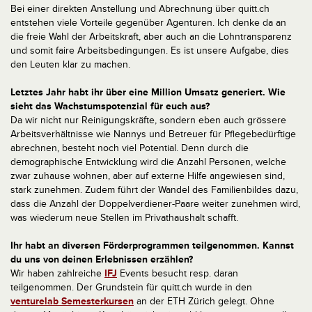
Bei einer direkten Anstellung und Abrechnung über quitt.ch
entstehen viele Vorteile gegenüber Agenturen. Ich denke da an
die freie Wahl der Arbeitskraft, aber auch an die Lohntransparenz
und somit faire Arbeitsbedingungen. Es ist unsere Aufgabe, dies
den Leuten klar zu machen.
Letztes Jahr habt ihr über eine Million Umsatz generiert. Wie
sieht das Wachstumspotenzial für euch aus?
Da wir nicht nur Reinigungskräfte, sondern eben auch grössere
Arbeitsverhältnisse wie Nannys und Betreuer für Pflegebedürftige
abrechnen, besteht noch viel Potential. Denn durch die
demographische Entwicklung wird die Anzahl Personen, welche
zwar zuhause wohnen, aber auf externe Hilfe angewiesen sind,
stark zunehmen. Zudem führt der Wandel des Familienbildes dazu,
dass die Anzahl der Doppelverdiener-Paare weiter zunehmen wird,
was wiederum neue Stellen im Privathaushalt schafft.
Ihr habt an diversen Förderprogrammen teilgenommen. Kannst
du uns von deinen Erlebnissen erzählen?
Wir haben zahlreiche
IFJ
Events besucht resp. daran
teilgenommen. Der Grundstein für quitt.ch wurde in den
venturelab Semesterkursen
an der ETH Zürich gelegt. Ohne