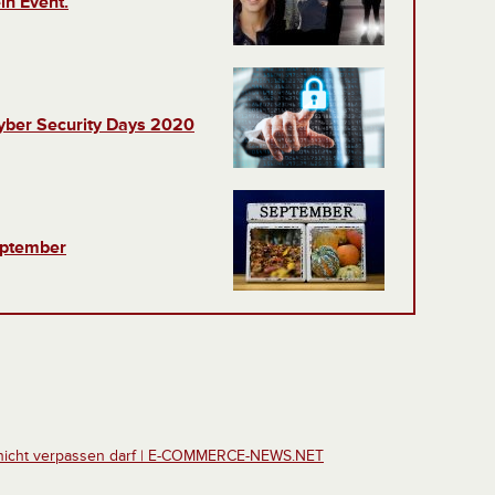
in Event.
 Cyber Security Days 2020
eptember
n nicht verpassen darf | E-COMMERCE-NEWS.NET