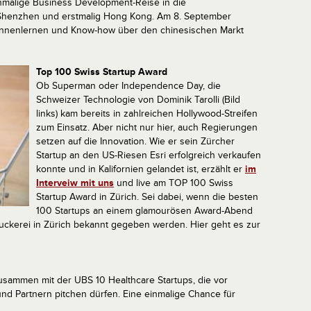
inmalige Business Development-Reise in die
 Shenzhen und erstmalig Hong Kong. Am 8. September
kennenlernen und Know-how über den chinesischen Markt
Top 100 Swiss Startup Award
Ob Superman oder Independence Day, die
Schweizer Technologie von Dominik Tarolli (Bild
links) kam bereits in zahlreichen Hollywood-Streifen
zum Einsatz. Aber nicht nur hier, auch Regierungen
setzen auf die Innovation. Wie er sein Zürcher
Startup an den US-Riesen Esri erfolgreich verkaufen
konnte und in Kalifornien gelandet ist, erzählt er
im
Interveiw mit uns
und live am TOP 100 Swiss
Startup Award in Zürich. Sei dabei, wenn die besten
100 Startups an einem glamourösen Award-Abend
ckerei in Zürich bekannt gegeben werden. Hier geht es zur
zusammen mit der UBS 10 Healthcare Startups, die vor
nd Partnern pitchen dürfen. Eine einmalige Chance für