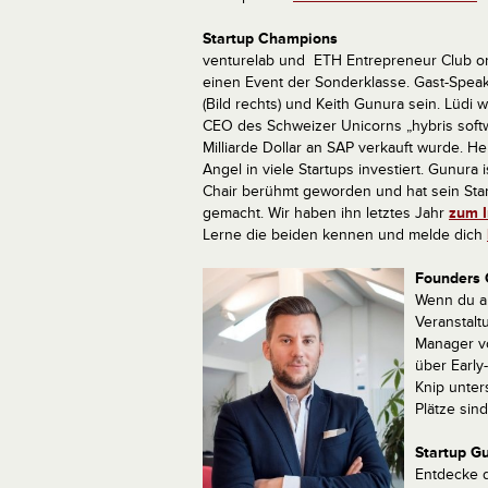
Startup Champions
venturelab und ETH Entrepreneur Club o
einen Event der Sonderklasse. Gast-Speak
(Bild rechts) und Keith Gunura sein. Lüdi
CEO des Schweizer Unicorns „hybris softw
Milliarde Dollar an SAP verkauft wurde. He
Angel in viele Startups investiert. Gunura 
Chair berühmt geworden und hat sein St
gemacht. Wir haben ihn letztes Jahr
zum I
Lerne die beiden kennen und melde dich
Founders 
Wenn du au
Veranstaltu
Manager v
über Early
Knip unters
Plätze sind 
Startup G
Entdecke 