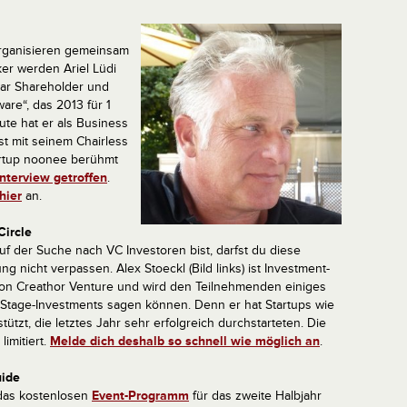
rganisieren gemeinsam
er werden Ariel Lüdi
 war Shareholder und
are“, das 2013 für 1
ute hat er als Business
ist mit seinem Chairless
artup noonee berühmt
nterview getroffen
.
hier
an.
Circle
f der Suche nach VC Investoren bist, darfst du diese
ng nicht verpassen. Alex Stoeckl (Bild links) ist Investment-
on Creathor Venture und wird den Teilnehmenden einiges
-Stage-Investments sagen können. Denn er hat Startups wie
tützt, die letztes Jahr sehr erfolgreich durchstarteten. Die
limitiert.
Melde dich deshalb so schnell wie möglich an
.
uide
das kostenlosen
Event-Programm
für das zweite Halbjahr