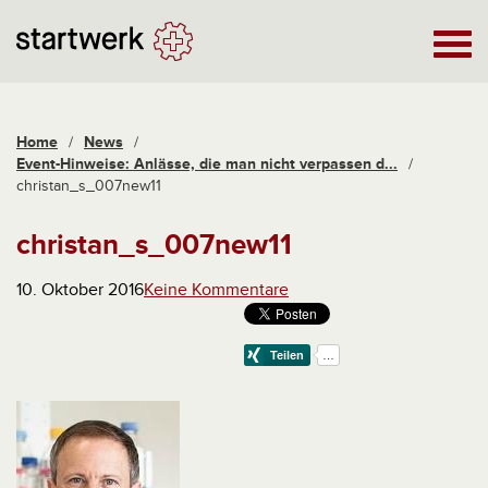
Home
/
News
/
Event-Hinweise: Anlässe, die man nicht verpassen d...
/
christan_s_007new11
christan_s_007new11
10. Oktober 2016
Keine Kommentare