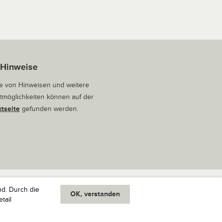
 Hinweise
 von Hinweisen und weitere
tmöglichkeiten können auf der
tseite
gefunden werden.
nd. Durch die
OK, verstanden
oben
tail