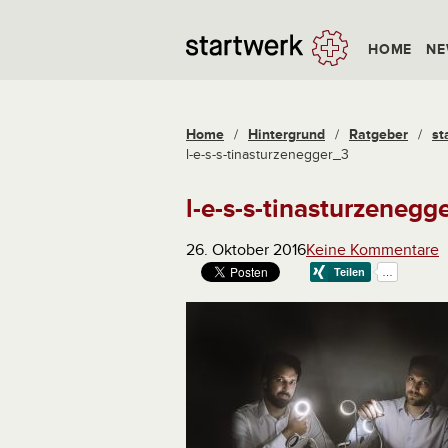
HOME
NE
Home
/
Hintergrund
/
Ratgeber
/
st
l-e-s-s-tinasturzenegger_3
l-e-s-s-tinasturzenegg
26. Oktober 2016
Keine Kommentare