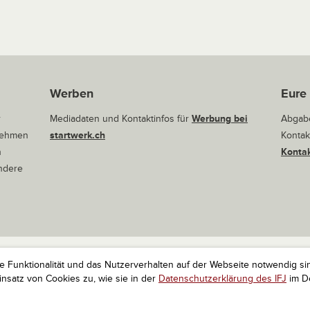
Werben
Eure
r
Mediadaten und Kontaktinfos für
Werbung bei
Abgabe
rnehmen
startwerk.ch
Kontak
n
Kontak
andere
ie Funktionalität und das Nutzerverhalten auf der Webseite notwendig si
r Startups. Alle Rechte vorbehalten.
Impressum
Kontakt
nach 
satz von Cookies zu, wie sie in der
Datenschutzerklärung des IFJ
im De