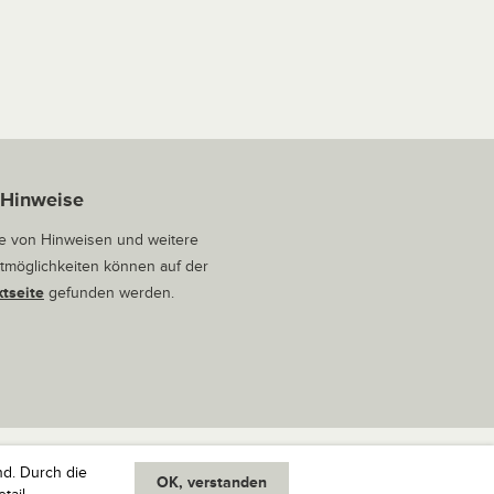
 Hinweise
 von Hinweisen und weitere
tmöglichkeiten können auf der
tseite
gefunden werden.
nd. Durch die
OK, verstanden
oben