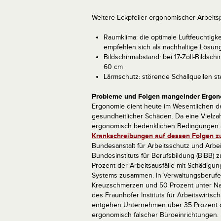
Weitere Eckpfeiler ergonomischer Arbeits
Raumklima: die optimale Luftfeuchtigke
empfehlen sich als nachhaltige Lösun
Bildschirmabstand: bei 17-Zoll-Bildsc
60 cm
Lärmschutz: störende Schallquellen st
Probleme und Folgen mangelnder Ergo
Ergonomie dient heute im Wesentlichen 
gesundheitlicher Schäden. Da eine Vielza
ergonomisch bedenklichen Bedingungen ar
Krankschreibungen auf dessen Folgen z
Bundesanstalt für Arbeitsschutz und Arbe
Bundesinstituts für Berufsbildung (BiBB) 
Prozent der Arbeitsausfälle mit Schädigun
Systems zusammen. In Verwaltungsberufen
Kreuzschmerzen und 50 Prozent unter Nac
des Fraunhofer Instituts für Arbeitswirts
entgehen Unternehmen über 35 Prozent de
ergonomisch falscher Büroeinrichtungen.