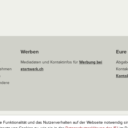
Werben
Eure
r
Mediadaten und Kontaktinfos für
Werbung bei
Abgabe
rnehmen
startwerk.ch
Kontak
n
Kontak
andere
ie Funktionalität und das Nutzerverhalten auf der Webseite notwendig si
r Startups. Alle Rechte vorbehalten.
Impressum
Kontakt
nach 