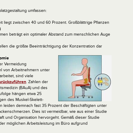
platzgestaltung umfassen:
it liegt zwischen 40 und 60 Prozent. Großblättrige Pflanzen
g
hirmen beträgt ein optimaler Abstand zum menschlichen Auge
ellen die größte Beeinträchtigung der Konzentration dar
nomie
der Vermeidung
hl von Arbeitnehmern unter
beitet, sind viele
urückzuführen
. Zahlen der
itsmedizin (BAuA) und des
zufolge hängen etwa 25
gen des Muskel-Skelett-
 leiden demnach fast 35 Prozent der Beschäftigten unter
kenschmerzen. Dies ist vermeidbar, wie aus einer Studie
chaft und Organisation hervorgeht. Gemäß dieser Studie
r möglichen Arbeitsleistung im Büro aufgrund