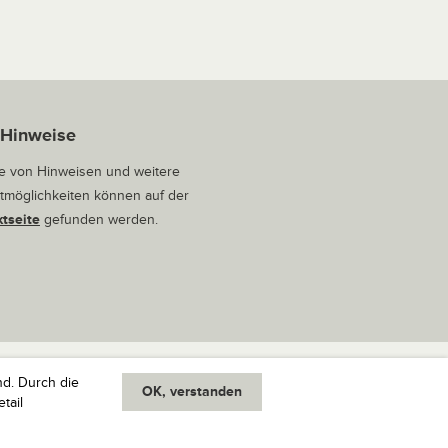
 Hinweise
 von Hinweisen und weitere
tmöglichkeiten können auf der
tseite
gefunden werden.
nd. Durch die
OK, verstanden
oben
tail