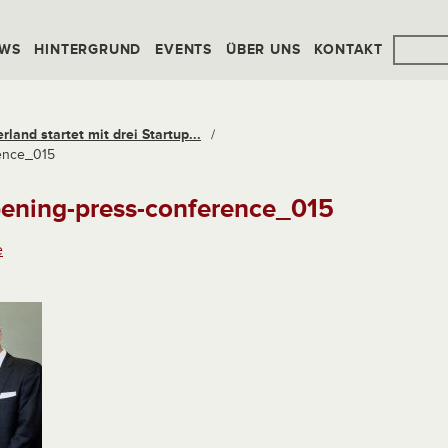
WS
HINTERGRUND
EVENTS
ÜBER UNS
KONTAKT
land startet mit drei Startup...
/
rence_015
pening-press-conference_015
e