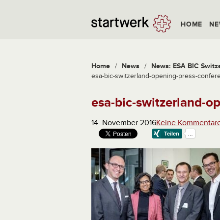
HOME
NE
Home
/
News
/
News: ESA BIC Switzer
esa-bic-switzerland-opening-press-confe
esa-bic-switzerland-o
14. November 2016
Keine Kommentar