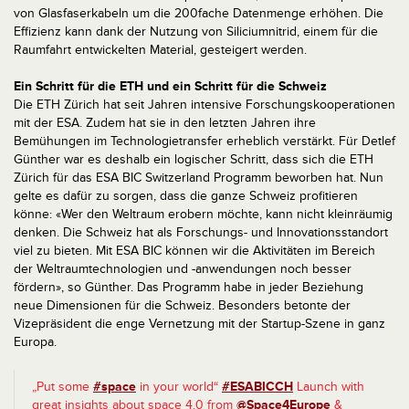
von Glasfaserkabeln um die 200fache Datenmenge erhöhen. Die
Effizienz kann dank der Nutzung von Siliciumnitrid, einem für die
Raumfahrt entwickelten Material, gesteigert werden.
Ein Schritt für die ETH und ein Schritt für die Schweiz
Die ETH Zürich hat seit Jahren intensive Forschungskooperationen
mit der ESA. Zudem hat sie in den letzten Jahren ihre
Bemühungen im Technologietransfer erheblich verstärkt. Für Detlef
Günther war es deshalb ein logischer Schritt, dass sich die ETH
Zürich für das ESA BIC Switzerland Programm beworben hat. Nun
gelte es dafür zu sorgen, dass die ganze Schweiz profitieren
könne: «Wer den Weltraum erobern möchte, kann nicht kleinräumig
denken. Die Schweiz hat als Forschungs- und Innovationsstandort
viel zu bieten. Mit ESA BIC können wir die Aktivitäten im Bereich
der Weltraumtechnologien und -anwendungen noch besser
fördern», so Günther. Das Programm habe in jeder Beziehung
neue Dimensionen für die Schweiz. Besonders betonte der
Vizepräsident die enge Vernetzung mit der Startup-Szene in ganz
Europa.
„Put some
#space
in your world“
#ESABICCH
Launch with
great insights about space 4.0 from
@Space4Europe
&