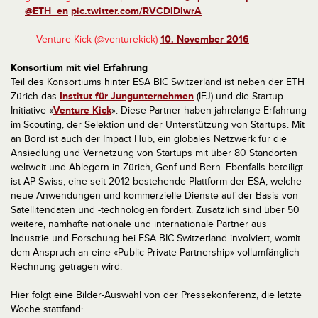
@ETH_en
pic.twitter.com/RVCDlDlwrA
— Venture Kick (@venturekick)
10. November 2016
Konsortium mit viel Erfahrung
Teil des Konsortiums hinter ESA BIC Switzerland ist neben der ETH
Zürich das
Institut für Jungunternehmen
(IFJ) und die Startup-
Initiative «
Venture Kick
». Diese Partner haben jahrelange Erfahrung
im Scouting, der Selektion und der Unterstützung von Startups. Mit
an Bord ist auch der Impact Hub, ein globales Netzwerk für die
Ansiedlung und Vernetzung von Startups mit über 80 Standorten
weltweit und Ablegern in Zürich, Genf und Bern. Ebenfalls beteiligt
ist AP-Swiss, eine seit 2012 bestehende Plattform der ESA, welche
neue Anwendungen und kommerzielle Dienste auf der Basis von
Satellitendaten und -technologien fördert. Zusätzlich sind über 50
weitere, namhafte nationale und internationale Partner aus
Industrie und Forschung bei ESA BIC Switzerland involviert, womit
dem Anspruch an eine «Public Private Partnership» vollumfänglich
Rechnung getragen wird.
Hier folgt eine Bilder-Auswahl von der Pressekonferenz, die letzte
Woche stattfand: