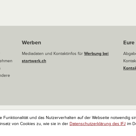
Werben
Eure
r
Mediadaten und Kontaktinfos für
Werbung bei
Abgabe
rnehmen
startwerk.ch
Kontak
n
Kontak
andere
ie Funktionalität und das Nutzerverhalten auf der Webseite notwendig si
r Startups. Alle Rechte vorbehalten.
Impressum
Kontakt
nach 
satz von Cookies zu, wie sie in der
Datenschutzerklärung des IFJ
im De