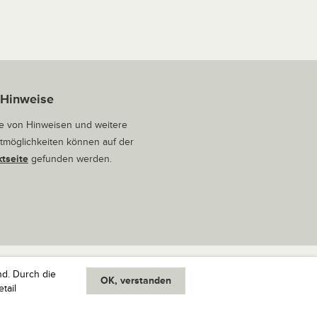
 Hinweise
 von Hinweisen und weitere
tmöglichkeiten können auf der
tseite
gefunden werden.
nd. Durch die
OK, verstanden
oben
tail