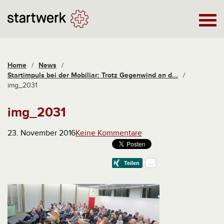
Home
/
News
/
Startimpuls bei der Mobiliar: Trotz Gegenwind an d...
/
img_2031
img_2031
23. November 2016
Keine Kommentare