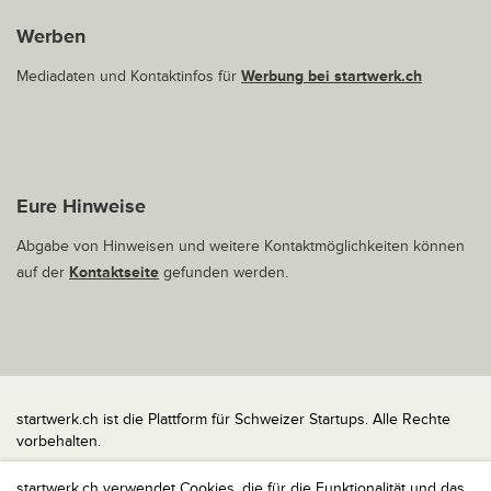
Werben
Mediadaten und Kontaktinfos für
Werbung bei startwerk.ch
Eure Hinweise
Abgabe von Hinweisen und weitere Kontaktmöglichkeiten können
auf der
Kontaktseite
gefunden werden.
startwerk.ch ist die Plattform für Schweizer Startups. Alle Rechte
vorbehalten.
Impressum
startwerk.ch verwendet Cookies, die für die Funktionalität und das