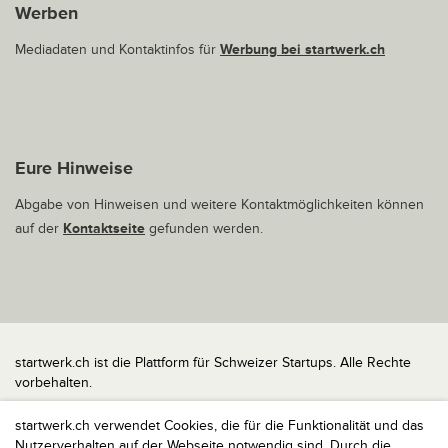
Werben
Mediadaten und Kontaktinfos für
Werbung bei startwerk.ch
Eure Hinweise
Abgabe von Hinweisen und weitere Kontaktmöglichkeiten können
auf der
Kontaktseite
gefunden werden.
startwerk.ch ist die Plattform für Schweizer Startups. Alle Rechte
vorbehalten.
Impressum
startwerk.ch verwendet Cookies, die für die Funktionalität und das
Kontakt
Nutzerverhalten auf der Webseite notwendig sind. Durch die