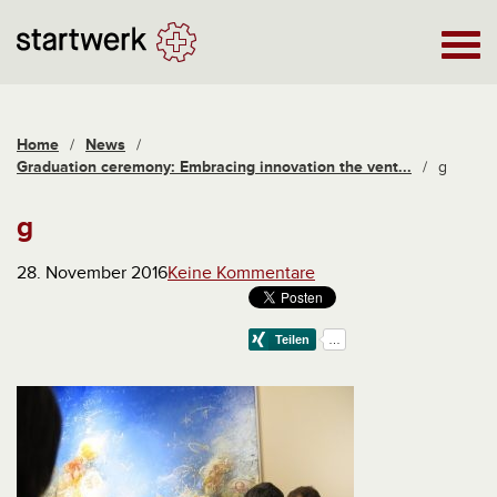
Home
/
News
/
Graduation ceremony: Embracing innovation the vent...
/
g
g
28. November 2016
Keine Kommentare