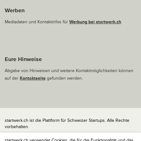
Werben
Mediadaten und Kontaktinfos für
Werbung bei startwerk.ch
Eure Hinweise
Abgabe von Hinweisen und weitere Kontaktmöglichkeiten können
auf der
Kontaktseite
gefunden werden.
startwerk.ch ist die Plattform für Schweizer Startups. Alle Rechte
vorbehalten.
Impressum
startwerk.ch verwendet Cookies, die für die Funktionalität und das