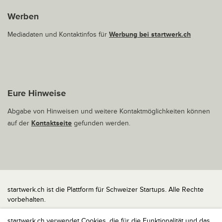
Werben
Mediadaten und Kontaktinfos für
Werbung bei startwerk.ch
Eure Hinweise
Abgabe von Hinweisen und weitere Kontaktmöglichkeiten können
auf der
Kontaktseite
gefunden werden.
startwerk.ch ist die Plattform für Schweizer Startups. Alle Rechte
vorbehalten.
Impressum
startwerk.ch verwendet Cookies, die für die Funktionalität und das