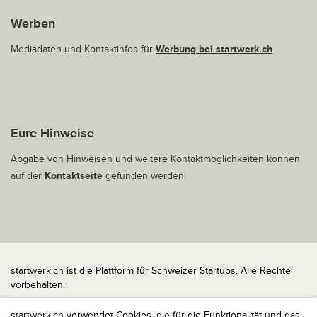
Werben
Mediadaten und Kontaktinfos für
Werbung bei startwerk.ch
Eure Hinweise
Abgabe von Hinweisen und weitere Kontaktmöglichkeiten können
auf der
Kontaktseite
gefunden werden.
startwerk.ch ist die Plattform für Schweizer Startups. Alle Rechte
vorbehalten.
Impressum
startwerk.ch verwendet Cookies, die für die Funktionalität und das