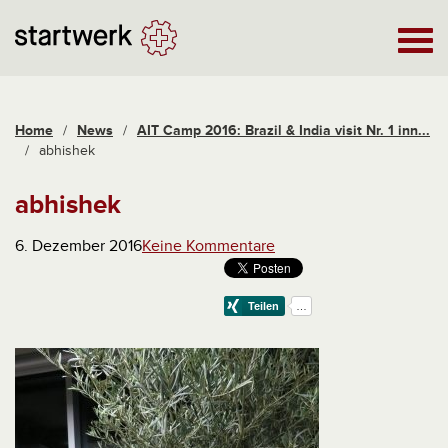
Home
/
News
/
AIT Camp 2016: Brazil & India visit Nr. 1 inn...
/
abhishek
abhishek
6. Dezember 2016
Keine Kommentare