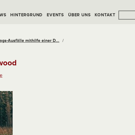
WS
HINTERGRUND
EVENTS
ÜBER UNS
KONTAKT
gs-Ausfälle mithilfe einer D...
/
-wood
e