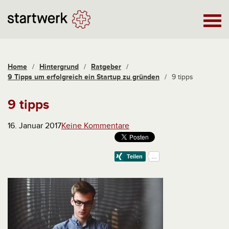
Home
/
Hintergrund
/
Ratgeber
/
9 Tipps um erfolgreich ein Startup zu gründen
/
9 tipps
9 tipps
16. Januar 2017
Keine Kommentare