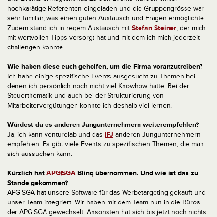
hochkarätige Referenten eingeladen und die Gruppengrösse war
sehr familiär, was einen guten Austausch und Fragen ermöglichte.
Zudem stand ich in regem Austausch mit
Stefan Steiner
, der mich
mit wertvollen Tipps versorgt hat und mit dem ich mich jederzeit
challengen konnte.
Wie haben diese euch geholfen, um die Firma voranzutreiben?
Ich habe einige spezifische Events ausgesucht zu Themen bei
denen ich persönlich noch nicht viel Knowhow hatte. Bei der
Steuerthematik und auch bei der Strukturierung von
Mitarbeitervergütungen konnte ich deshalb viel lernen.
Würdest du es anderen Jungunternehmern weiterempfehlen?
Ja, ich kann venturelab und das
IFJ
anderen Jungunternehmern
empfehlen. Es gibt viele Events zu spezifischen Themen, die man
sich aussuchen kann.
Kürzlich hat
APG
|SGA
Blinq übernommen. Und wie ist das zu
Stande gekommen?
APG|SGA hat unsere Software für das Werbetargeting gekauft und
unser Team integriert. Wir haben mit dem Team nun in die Büros
der APG|SGA gewechselt. Ansonsten hat sich bis jetzt noch nichts