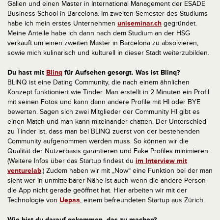
Gallen und einen Master in International Management der ESADE
Business School in Barcelona. Im zweiten Semester des Studiums
habe ich mein erstes Unternehmen
uniseminar.ch
gegründet.
Meine Anteile habe ich dann nach dem Studium an der HSG
verkauft um einen zweiten Master in Barcelona zu absolvieren,
sowie mich kulinarisch und kulturell in dieser Stadt weiterzubilden.
Du hast mit
Blinq
für Aufsehen gesorgt. Was ist Blinq?
BLINQ ist eine Dating Community, die nach einem ähnlichen
Konzept funktioniert wie Tinder. Man erstellt in 2 Minuten ein Profil
mit seinen Fotos und kann dann andere Profile mit HI oder BYE
bewerten. Sagen sich zwei Mitglieder der Community HI gibt es
einen Match und man kann miteinander chatten. Der Unterschied
zu Tinder ist, dass man bei BLINQ zuerst von der bestehenden
Community aufgenommen werden muss. So können wir die
Qualität der Nutzerbasis garantieren und Fake Profiles minimieren.
(Weitere Infos über das Startup findest du
im Interview mit
venturelab
.) Zudem haben wir mit „Now“ eine Funktion bei der man
sieht wer in unmittelbarer Nähe ist auch wenn die andere Person
die App nicht gerade geöffnet hat. Hier arbeiten wir mit der
Technologie von
Uepaa
, einem befreundeten Startup aus Zürich.
Wie bist du darauf gekommen, das zu machen?