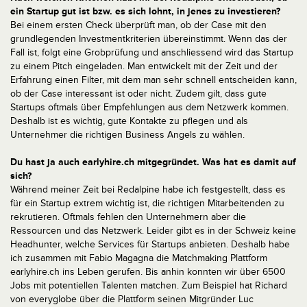
ein Startup gut ist bzw. es sich lohnt, in jenes zu investieren?
Bei einem ersten Check überprüft man, ob der Case mit den
grundlegenden Investmentkriterien übereinstimmt. Wenn das der
Fall ist, folgt eine Grobprüfung und anschliessend wird das Startup
zu einem Pitch eingeladen. Man entwickelt mit der Zeit und der
Erfahrung einen Filter, mit dem man sehr schnell entscheiden kann,
ob der Case interessant ist oder nicht. Zudem gilt, dass gute
Startups oftmals über Empfehlungen aus dem Netzwerk kommen.
Deshalb ist es wichtig, gute Kontakte zu pflegen und als
Unternehmer die richtigen Business Angels zu wählen.
Du hast ja auch earlyhire.ch mitgegründet. Was hat es damit auf
sich?
Während meiner Zeit bei Redalpine habe ich festgestellt, dass es
für ein Startup extrem wichtig ist, die richtigen Mitarbeitenden zu
rekrutieren. Oftmals fehlen den Unternehmern aber die
Ressourcen und das Netzwerk. Leider gibt es in der Schweiz keine
Headhunter, welche Services für Startups anbieten. Deshalb habe
ich zusammen mit Fabio Magagna die Matchmaking Plattform
earlyhire.ch ins Leben gerufen. Bis anhin konnten wir über 6500
Jobs mit potentiellen Talenten matchen. Zum Beispiel hat Richard
von everyglobe über die Plattform seinen Mitgründer Luc