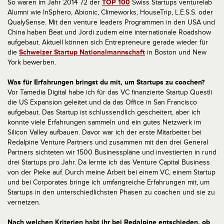
So waren im Jahr 2014 72 der
TOP 100
Swiss Startups venturelab
Alumni wie InSphero, Abionic, Climeworks, HouseTrip, L.E.S.S. oder
QualySense. Mit den venture leaders Programmen in den USA und
China haben Beat und Jordi zudem eine internationale Roadshow
aufgebaut. Aktuell können sich Entrepreneure gerade wieder für
die
Schweizer Startup Nationalmannschaft
in Boston und New
York bewerben.
Was für Erfahrungen bringst du mit, um Startups zu coachen?
Vor Tamedia Digital habe ich für das VC finanzierte Startup Questli
die US Expansion geleitet und da das Office in San Francisco
aufgebaut. Das Startup ist schlussendlich gescheitert, aber ich
konnte viele Erfahrungen sammeln und ein gutes Netzwerk im
Silicon Valley aufbauen. Davor war ich der erste Mitarbeiter bei
Redalpine Venture Partners und zusammen mit den drei General
Partners sichteten wir 1500 Businesspläne und investierten in rund
drei Startups pro Jahr. Da lernte ich das Venture Capital Business
von der Pieke auf. Durch meine Arbeit bei einem VC, einem Startup
und bei Corporates bringe ich umfangreiche Erfahrungen mit, um
Startups in den unterschiedlichsten Phasen zu coachen und sie zu
vernetzen.
Nach welchen Kriterien habt ihr bei Redalpine entschieden, ob