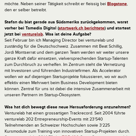
möchte. Neben seiner Tätigkeit schreibt er fleissig bei
Blogstone
,
den er selber betreibt.
Stefan du bist gerade aus Südamerika zurückgekommen, warst
vorher bei Tamedia Digital (
startwerk.ch berichtete
) und startest
jetzt bei
venturelab
. Was ist deine Aufgabe?
Seit Februar bin ich Managing Director bei venturelab und
zuständig für die Deutschschweiz. Zusammen mit Beat Schillig,
Jordi Montserrat und dem ganzen Team werden wir weiter unsere
ganze Kraft dafür einsetzen, vielversprechenden Startup-Talenten
zum Durchbruch zu verhelfen. Im Zentrum steht die Vernetzung
mit Investoren und führenden Industriefirmen. Als Accelerator
wollen wir auf diejenigen Startuprojekte fokussieren, wo wir auch
effektiv einen Mehrwert beim Business Development bieten
können. Zentral für uns ist dabei die intensive Zusammenarbeit mit
unseren Partnern im Startup-Ökosystem.
Was hat dich bewegt diese neue Herausforderung anzunehmen?
Venturelab hat einen grossartigen Trackrecord. Seit 2004 führte
venturelab 202 Entrepreneurship-Events mit 23’540
Teilnehmenden an Schweizer Hochschulen sowie 3’225
Kursmodule zum Training von innovativen Startup-Projekten durch.