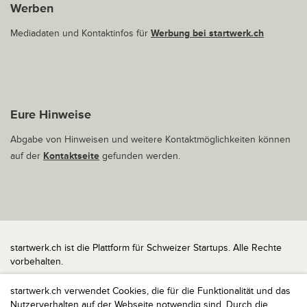
Werben
Mediadaten und Kontaktinfos für
Werbung bei startwerk.ch
Eure Hinweise
Abgabe von Hinweisen und weitere Kontaktmöglichkeiten können
auf der
Kontaktseite
gefunden werden.
startwerk.ch ist die Plattform für Schweizer Startups. Alle Rechte
vorbehalten.
Impressum
startwerk.ch verwendet Cookies, die für die Funktionalität und das
Kontakt
Nutzerverhalten auf der Webseite notwendig sind. Durch die