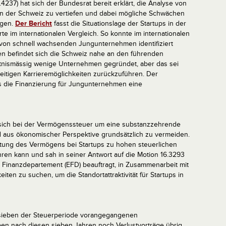
4237) hat sich der Bundesrat bereit erklärt, die Analyse von
 der Schweiz zu vertiefen und dabei mögliche Schwächen
agen.
Der Bericht
fasst die Situationslage der Startups in der
 im internationalen Vergleich. So konnte im internationalen
l von schnell wachsenden Jungunternehmen identifiziert
en befindet sich die Schweiz nahe an den führenden
ltnismässig wenige Unternehmen gegründet, aber das sei
itigen Karrieremöglichkeiten zurückzuführen. Der
ass die Finanzierung für Jungunternehmen eine
s sich bei der Vermögenssteuer um eine substanzzehrende
d aus ökonomischer Perspektive grundsätzlich zu vermeiden.
tung des Vermögens bei Startups zu hohen steuerlichen
ren kann und sah in seiner Antwort auf die Motion 16.3293
. Finanzdepartement (EFD) beauftragt, in Zusammenarbeit mit
en zu suchen, um die Standortattraktivität für Startups in
 sieben der Steuerperiode vorangegangenen
en nach diesen sieben Jahren noch Verlustvorträge übrig,