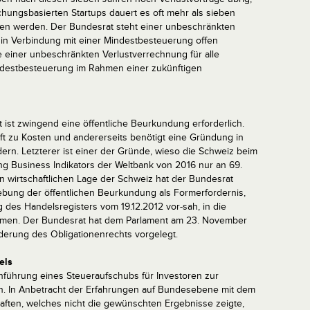
schungsbasierten Startups dauert es oft mehr als sieben
en werden. Der Bundesrat steht einer unbeschränkten
 in Verbindung mit einer Mindestbesteuerung offen
ge einer unbeschränkten Verlustverrechnung für alle
ndestbesteuerung im Rahmen einer zukünftigen
t ist zwingend eine öffentliche Beurkundung erforderlich.
ft zu Kosten und andererseits benötigt eine Gründung in
ern. Letzterer ist einer der Gründe, wieso die Schweiz beim
oing Business Indikators der Weltbank von 2016 nur an 69.
en wirtschaftlichen Lage der Schweiz hat der Bundesrat
bung der öffentlichen Beurkundung als Formerfordernis,
 des Handelsregisters vom 19.12.2012 vor-sah, in die
ehmen. Der Bundesrat hat dem Parlament am 23. November
derung des Obligationenrechts vorgelegt.
els
inführung eines Steueraufschubs für Investoren zur
 In Anbetracht der Erfahrungen auf Bundesebene mit dem
aften, welches nicht die gewünschten Ergebnisse zeigte,