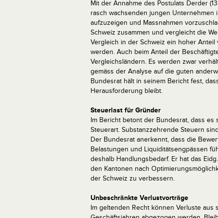
Mit der Annahme des Postulats Derder (13.
rasch wachsenden jungen Unternehmen in
aufzuzeigen und Massnahmen vorzuschl
Schweiz zusammen und vergleicht die Werte
Vergleich in der Schweiz ein hoher Antei
werden. Auch beim Anteil der Beschäftigt
Vergleichsländern. Es werden zwar verhä
gemäss der Analyse auf die guten anderwe
Bundesrat hält in seinem Bericht fest, d
Herausforderung bleibt.
Steuerlast für Gründer
Im Bericht betont der Bundesrat, dass e
Steuerart. Substanzzehrende Steuern sin
Der Bundesrat anerkennt, dass die Bewer
Belastungen und Liquiditätsengpässen füh
deshalb Handlungsbedarf. Er hat das Eidg
den Kantonen nach Optimierungsmöglichkeit
der Schweiz zu verbessern.
Unbeschränkte Verlustvorträge
Im geltenden Recht können Verluste aus
Geschäftsjahren abgezogen werden. Bleib