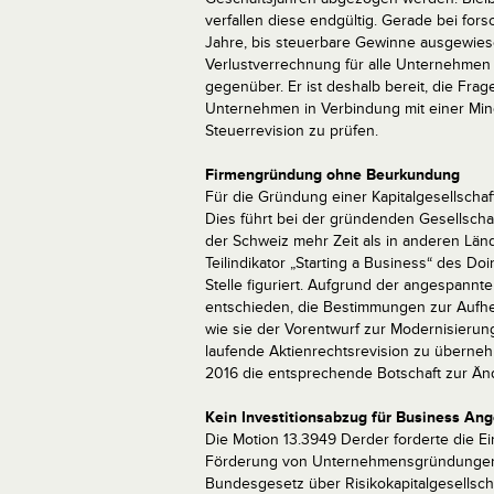
verfallen diese endgültig. Gerade bei for
Jahre, bis steuerbare Gewinne ausgewies
Verlustverrechnung für alle Unternehmen
gegenüber. Er ist deshalb bereit, die Fra
Unternehmen in Verbindung mit einer Mi
Steuerrevision zu prüfen.
Firmengründung ohne Beurkundung
Für die Gründung einer Kapitalgesellschaf
Dies führt bei der gründenden Gesellscha
der Schweiz mehr Zeit als in anderen Länd
Teilindikator „Starting a Business“ des D
Stelle figuriert. Aufgrund der angespannt
entschieden, die Bestimmungen zur Aufhe
wie sie der Vorentwurf zur Modernisierung
laufende Aktienrechtsrevision zu übern
2016 die entsprechende Botschaft zur Än
Kein Investitionsabzug für Business Ang
Die Motion 13.3949 Derder forderte die E
Förderung von Unternehmensgründungen.
Bundesgesetz über Risikokapitalgesellsch