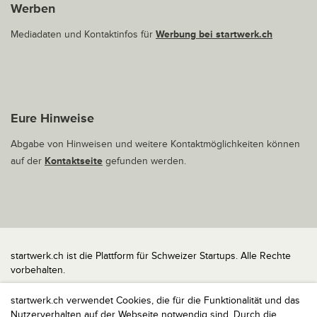
Werben
Mediadaten und Kontaktinfos für
Werbung bei startwerk.ch
Eure Hinweise
Abgabe von Hinweisen und weitere Kontaktmöglichkeiten können
auf der
Kontaktseite
gefunden werden.
startwerk.ch ist die Plattform für Schweizer Startups. Alle Rechte
vorbehalten.
Impressum
startwerk.ch verwendet Cookies, die für die Funktionalität und das
Kontakt
Nutzerverhalten auf der Webseite notwendig sind. Durch die