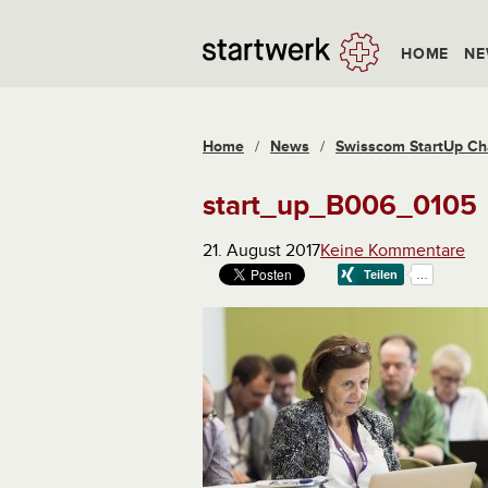
HOME
NE
Home
/
News
/
Swisscom StartUp Chal
start_up_B006_0105
21. August 2017
Keine Kommentare