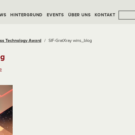
WS
HINTERGRUND
EVENTS
ÜBER UNS
KONTAKT
iss Technology Award
/
SIF-GratXray wins_blog
og
e