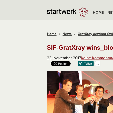
HOME
NE
Home
/
News
/
GratXray gewinnt Sw
SIF-GratXray wins_bl
23. November 2017
Keine Kommentar