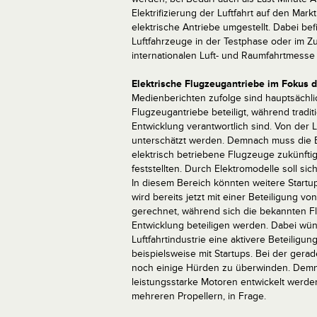
Elektrifizierung der Luftfahrt auf den M
elektrische Antriebe umgestellt. Dabei befi
Luftfahrzeuge in der Testphase oder im Zu
internationalen Luft- und Raumfahrtmesse e
Elektrische Flugzeugantriebe im Fokus de
Medienberichten zufolge sind hauptsächlic
Flugzeugantriebe beteiligt, während tradit
Entwicklung verantwortlich sind. Von der Lu
unterschätzt werden. Demnach muss die B
elektrisch betriebene Flugzeuge zukünfti
feststellten. Durch Elektromodelle soll si
In diesem Bereich könnten weitere Startu
wird bereits jetzt mit einer Beteiligung v
gerechnet, während sich die bekannten F
Entwicklung beteiligen werden. Dabei wün
Luftfahrtindustrie eine aktivere Beteilig
beispielsweise mit Startups. Bei der ger
noch einige Hürden zu überwinden. Demna
leistungsstarke Motoren entwickelt werd
mehreren Propellern, in Frage.