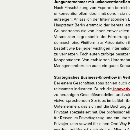
Jungunternehmer mit unkonventionellen
Nach Einschätzung von Experten bereich
unkonventionellen Ideen, mit denen sie n
aufzeigen. Anlässlich der Internationalen 
Hauptstadt Berlin erstmalig der bereits je
Gründerteams die von ihnen entwickelten
Veranstalter liegt dabei in der Förderung
demnach eine Plattform zur Präsentation 
besteht wie bei jeder wichtigen internatio
zu vernetzen. Fachleuten zufolge besitz
Kooperationen. Von etablierten Unterneh
Managementbereich auch ein gutes Kontak
Strategisches Business-Knowhow in Ver
Bei einem Geschäftsausbau zählen auch 
relevanten Industrien. Durch die
innovativ
zu neuartigen Geschäftsmodellen und zuku
vielversprechenden Startups im Luftfahrtb
Unternehmen, das sich auf die Buchung ge
Privatjet spezialisiert hat. Die profession
für Reisen im Privatflugzeug und ein übe
Privatjet kann sowohl für einen One-Way Fl
werden, bei Bedarf auch als Last-Minute 