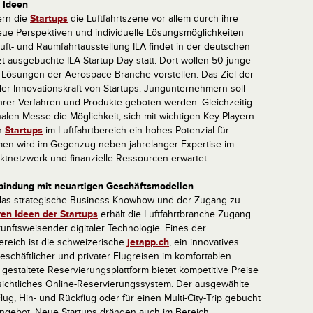
 Ideen
ern die
Startups
die Luftfahrtszene vor allem durch ihre
eue Perspektiven und individuelle Lösungsmöglichkeiten
Luft- und Raumfahrtausstellung ILA findet in der deutschen
tzt ausgebuchte ILA Startup Day statt. Dort wollen 50 junge
 Lösungen der Aerospace-Branche vorstellen. Das Ziel der
 der Innovationskraft von Startups. Jungunternehmern soll
ihrer Verfahren und Produkte geboten werden. Gleichzeitig
nalen Messe die Möglichkeit, sich mit wichtigen Key Playern
en
Startups
im Luftfahrtbereich ein hohes Potenzial für
men wird im Gegenzug neben jahrelanger Expertise im
tnetzwerk und finanzielle Ressourcen erwartet.
bindung mit neuartigen Geschäftsmodellen
das strategische Business-Knowhow und der Zugang zu
en Ideen der Startups
erhält die Luftfahrtbranche Zugang
nftsweisender digitaler Technologie. Eines der
ereich ist die schweizerische
jetapp.ch
, ein innovatives
schäftlicher und privater Flugreisen im komfortablen
ell gestaltete Reservierungsplattform bietet kompetitive Preise
rsichtliches Online-Reservierungssystem. Der ausgewählte
ug, Hin- und Rückflug oder für einen Multi-City-Trip gebucht
Angebot. Neue Startups drängen auch im Bereich