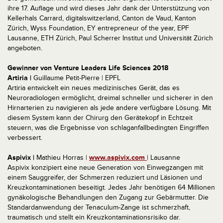
ihre 17. Auflage und wird dieses Jahr dank der Unterstützung von
Kellerhals Carrard, digitalswitzerland, Canton de Vaud, Kanton
Zürich, Wyss Foundation, EY entrepreneur of the year, EPF
Lausanne, ETH Zürich, Paul Scherrer Institut und Universität Zürich
angeboten.
Gewinner von Venture Leaders Life Sciences 2018
Artiria |
Guillaume Petit-Pierre | EPFL
Artiria entwickelt ein neues medizinisches Gerät, das es
Neuroradiologen ermöglicht, dreimal schneller und sicherer in den
Hirnarterien zu navigieren als jede andere verfügbare Lösung. Mit
diesem System kann der Chirurg den Gerätekopf in Echtzeit
steuern, was die Ergebnisse von schlaganfallbedingten Eingriffen
verbessert.
Aspivix |
Mathieu Horras |
www.aspivix.com
| Lausanne
Aspivix konzipiert eine neue Generation von Einwegzangen mit
einem Sauggreifer, der Schmerzen reduziert und Läsionen und
Kreuzkontaminationen beseitigt. Jedes Jahr benötigen 64 Millionen
gynäkologische Behandlungen den Zugang zur Gebärmutter. Die
Standardanwendung der Tenaculum-Zange ist schmerzhaft,
traumatisch und stellt ein Kreuzkontaminationsrisiko dar.