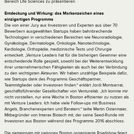
Bereich Life Sciences zu präsentieren.
Entdeckung und Wirkung: das Markenzeichen eines
einzigartigen Programms
Die von einer Jury aus Investoren und Experten aus über 70
Bewerbern ausgewählten Startups haben bahnbrechende
Technologien in verschiedenen Bereichen wie Neuroradiologie,
Gynäkologie, Dermatologie, Onkologie, Nanotechnologie,
Kardiologie, Orthopädie, medizinische Tests und Chirurgie
entwickelt. „Venture Leaders hat für die bisherigen Gewinner eine
entscheidende Rolle gespielt, sowohl bei der Weiterentwicklung
ihrer unternehmerischen Fähigkeiten als auch bei der Verbindung
zu den wichtigsten Akteuren. Wir haben unzählige Beispiele dafür,
wie Startups dank des Programms Geschäftspartner,
Teammitglieder oder Investoren finden.“ erklärt Jordi Montserrat,
geschäftsführender Gesellschafter von Venturelab. „Ich konnte mir
nicht vorstellen, nur eine Woche in Boston effizienter zu nutzen als
mit Venture Leaders. Ich habe viele Follow-ups mit Business
Angels, Branchenexperten und Beratern.“ teilte Martin Ostermaier,
Mitbegründer von Interax Biotech mit, der seine Seed-Runde mit
Investoren aus Boston während des Programms 2016 abschloss.
Die gemeinsam mit swissnex Boston organisierte Roadshow feiert