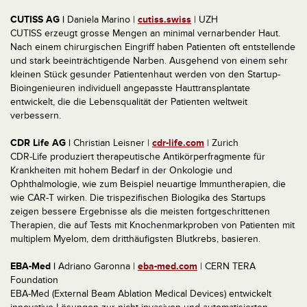
CUTISS AG |
Daniela Marino |
cutiss.swiss
| UZH
CUTISS erzeugt grosse Mengen an minimal vernarbender Haut.
Nach einem chirurgischen Eingriff haben Patienten oft entstellende
und stark beeinträchtigende Narben. Ausgehend von einem sehr
kleinen Stück gesunder Patientenhaut werden von den Startup-
Bioingenieuren individuell angepasste Hauttransplantate
entwickelt, die die Lebensqualität der Patienten weltweit
verbessern.
CDR Life AG |
Christian Leisner |
cdr-life.com
| Zurich
CDR-Life produziert therapeutische Antikörperfragmente für
Krankheiten mit hohem Bedarf in der Onkologie und
Ophthalmologie, wie zum Beispiel neuartige Immuntherapien, die
wie CAR-T wirken. Die trispezifischen Biologika des Startups
zeigen bessere Ergebnisse als die meisten fortgeschrittenen
Therapien, die auf Tests mit Knochenmarkproben von Patienten mit
multiplem Myelom, dem dritthäufigsten Blutkrebs, basieren.
EBA-Med |
Adriano Garonna |
eba-med.com
| CERN TERA
Foundation
EBA-Med (External Beam Ablation Medical Devices) entwickelt