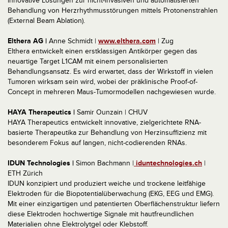
innovative Lösungen zur nicht-invasiven und automatisierten
Behandlung von Herzrhythmusstörungen mittels Protonenstrahlen
(External Beam Ablation).
Elthera AG |
Anne Schmidt |
www.elthera.com
| Zug
Elthera entwickelt einen erstklassigen Antikörper gegen das
neuartige Target L1CAM mit einem personalisierten
Behandlungsansatz. Es wird erwartet, dass der Wirkstoff in vielen
Tumoren wirksam sein wird, wobei der präklinische Proof-of-
Concept in mehreren Maus-Tumormodellen nachgewiesen wurde.
HAYA Therapeutics |
Samir Ounzain | CHUV
HAYA Therapeutics entwickelt innovative, zielgerichtete RNA-
basierte Therapeutika zur Behandlung von Herzinsuffizienz mit
besonderem Fokus auf langen, nicht-codierenden RNAs.
IDUN Technologies |
Simon Bachmann |
iduntechnologies.ch
|
ETH Zürich
IDUN konzipiert und produziert weiche und trockene leitfähige
Elektroden für die Biopotentialüberwachung (EKG, EEG und EMG).
Mit einer einzigartigen und patentierten Oberflächenstruktur liefern
diese Elektroden hochwertige Signale mit hautfreundlichen
Materialien ohne Elektrolytgel oder Klebstoff.